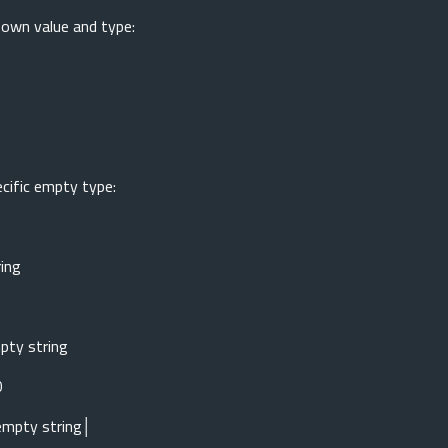
 own value and type:
cific empty type:
ring
pty string
0
empty string│