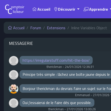
Accueil
Découvrir
Apprendre
Accueil
Forum
Extensions
Inline Variables Object
MESSAGERIE
https://irregularstuff.com/hit-the-box/
therickman
-
24/01/2026 12:36:31
Principe très simple : lâchez une boîte jaune depuis l
Bonjour therickman du devrais faire un sujet sur le f
Emmanuel
-
27/01/2026 
Oui j'essaierai de le faire dés que possible.
therickman
-
27/01/2026 13:00:26