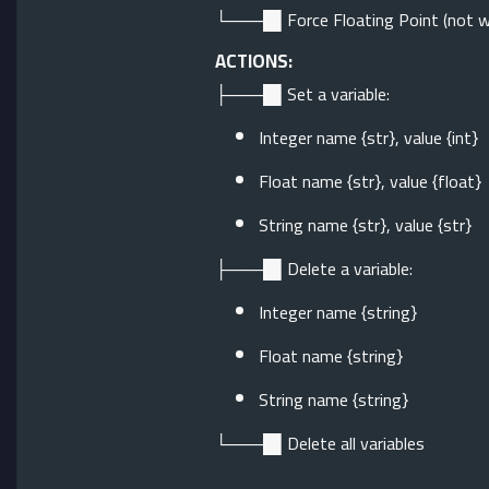
└───█▌Force Floating Point (not w
ACTIONS:
├───█▌Set a variable:
Integer name {str}, value {int}
Float name {str}, value {float}
String name {str}, value {str}
├───█▌Delete a variable:
Integer name {string}
Float name {string}
String name {string}
└───█▌Delete all variables