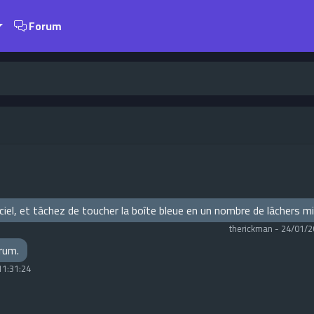
Forum
e ciel, et tâchez de toucher la boîte bleue en un nombre de lâchers 
therickman
-
24/01/2
orum.
11:31:24