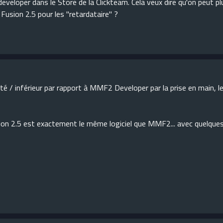
eloper dans le Store de la Clickteam. Cela veux dire qu'on peut pl
usion 2.5 pour les "retardataire" ?
até / inférieur par rapport à MMF2 Developer par la prise en main, l
usion 2.5 est exactement le même logiciel que MMF2... avec quelque