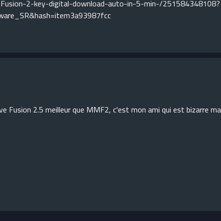
-Fusion-2-key-digital-download-auto-in-5-min-/251584348108?
ware_SR&hash=item3a93987fcc
ve Fusion 2.5 meilleur que MMF2, c'est mon ami qui est bizarre mai