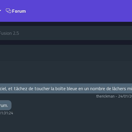
Forum
usion 2.5
e ciel, et tâchez de toucher la boîte bleue en un nombre de lâchers 
therickman
-
24/01/2
orum.
11:31:24