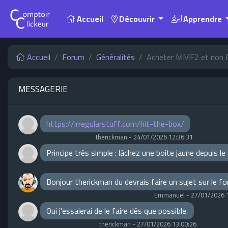
Accueil
Découvrir
Apprendre
Accueil
Forum
Généralités
Acheter MMF2 et non F
MESSAGERIE
https://irregularstuff.com/hit-the-box/
therickman
-
24/01/2026 12:36:31
Principe très simple : lâchez une boîte jaune depuis l
Bonjour therickman du devrais faire un sujet sur le f
Emmanuel
-
27/01/2026 
Oui j'essaierai de le faire dés que possible.
therickman
-
27/01/2026 13:00:26