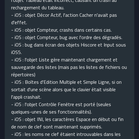
l'objet Tableau était incorrect, causant un crash au
rechargement du tableau.
- iOS : objet Décor Actif, l'action Cacher n'avait pas
d'effet.
- iOS : objet Compteur, crashs dans certains cas.
- iOS : objet Compteur, bug avec l'ordre des dégradés.
- iOS : bug dans écran des objets Hiscore et Input sous
iOS5.
- iOS : l'objet Liste gère maintenant chargement et
sauvegarde des listes (mais pas les listes de fichiers ou
répertoires)
- iOS : Boîtes d'Edition Multiple et Simple Ligne, si on
sortait d'une scène alors que le clavier était visible
l'appli crashait.
- iOS : l'objet Contrôle Fenêtre est porté (seules
quelques-unes de ses fonctionnalités).
- iOS : objet INI, les caractères Espace en début ou fin
de nom de clef sont maintenant supprimés.
- iOS : les noms ne clef étaient introuvables dans les