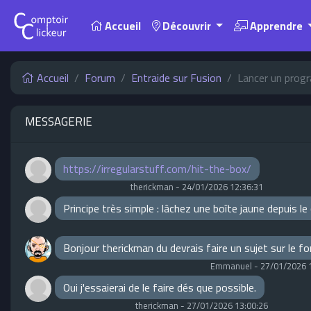
Accueil
Découvrir
Apprendre
Accueil
Forum
Entraide sur Fusion
Lancer un prog
MESSAGERIE
https://irregularstuff.com/hit-the-box/
therickman
-
24/01/2026 12:36:31
Principe très simple : lâchez une boîte jaune depuis l
Bonjour therickman du devrais faire un sujet sur le f
Emmanuel
-
27/01/2026 
Oui j'essaierai de le faire dés que possible.
therickman
-
27/01/2026 13:00:26