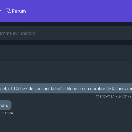
Forum
ramme sur android
e ciel, et tâchez de toucher la boîte bleue en un nombre de lâchers 
therickman
-
24/01/2
orum.
11:31:24