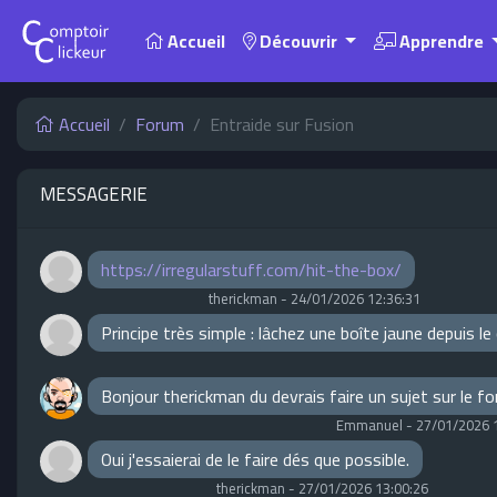
Accueil
Découvrir
Apprendre
Accueil
Forum
Entraide sur Fusion
MESSAGERIE
https://irregularstuff.com/hit-the-box/
therickman
-
24/01/2026 12:36:31
Principe très simple : lâchez une boîte jaune depuis l
Bonjour therickman du devrais faire un sujet sur le f
Emmanuel
-
27/01/2026 
Oui j'essaierai de le faire dés que possible.
therickman
-
27/01/2026 13:00:26