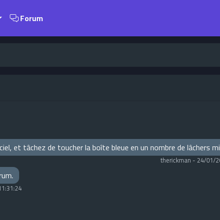
Forum
e ciel, et tâchez de toucher la boîte bleue en un nombre de lâchers 
therickman
-
24/01/2
orum.
11:31:24