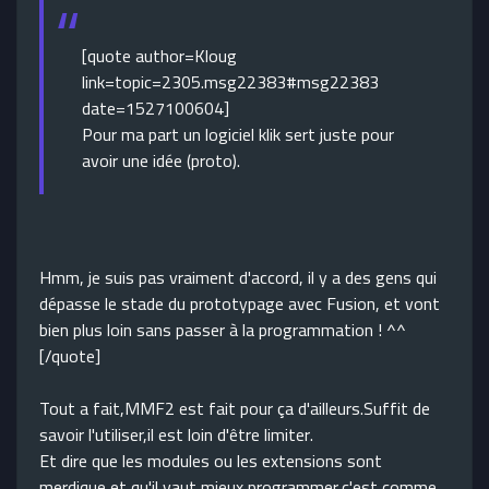
[quote author=Kloug
link=topic=2305.msg22383#msg22383
date=1527100604]
Pour ma part un logiciel klik sert juste pour
avoir une idée (proto).
Hmm, je suis pas vraiment d'accord, il y a des gens qui
dépasse le stade du prototypage avec Fusion, et vont
bien plus loin sans passer à la programmation ! ^^
[/quote]
Tout a fait,MMF2 est fait pour ça d'ailleurs.Suffit de
savoir l'utiliser,il est loin d'être limiter.
Et dire que les modules ou les extensions sont
merdique et qu'il vaut mieux programmer,c'est comme