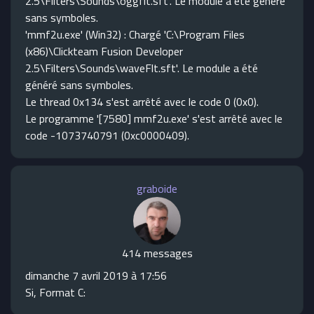
2.5\Filters\Sounds\oggflt.sft'. Le module a été généré
sans symboles.
'mmf2u.exe' (Win32) : Chargé 'C:\Program Files
(x86)\Clickteam Fusion Developer
2.5\Filters\Sounds\waveFlt.sft'. Le module a été
généré sans symboles.
Le thread 0x134 s'est arrêté avec le code 0 (0x0).
Le programme '[7580] mmf2u.exe' s'est arrêté avec le
code -1073740791 (0xc0000409).
graboide
414 messages
dimanche 7 avril 2019 à 17:56
Si, Format C: